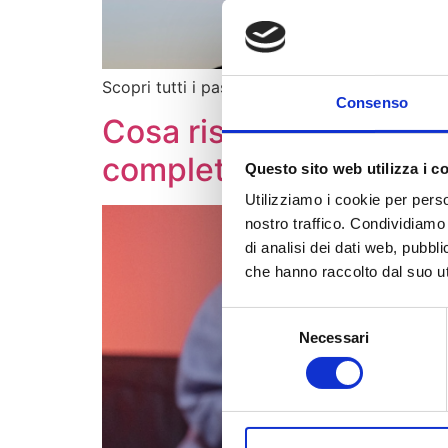
Scopri tutti i passi e le agevolazioni per aprir
Consenso
Cosa rischia chi porta
completa
Questo sito web utilizza i c
Utilizziamo i cookie per perso
nostro traffico. Condividiamo 
di analisi dei dati web, pubbl
che hanno raccolto dal suo uti
Selezione
Necessari
del
consenso