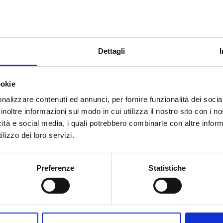
e una società agricola in Friuli Venezia Giulia sotto i 41 ann
Dettagli
 sostanze stupefacenti a una f
ookie
nalizzare contenuti ed annunci, per fornire funzionalità dei socia
inoltre informazioni sul modo in cui utilizza il nostro sito con i 
icità e social media, i quali potrebbero combinarle con altre inform
lizzo dei loro servizi.
Preferenze
Statistiche