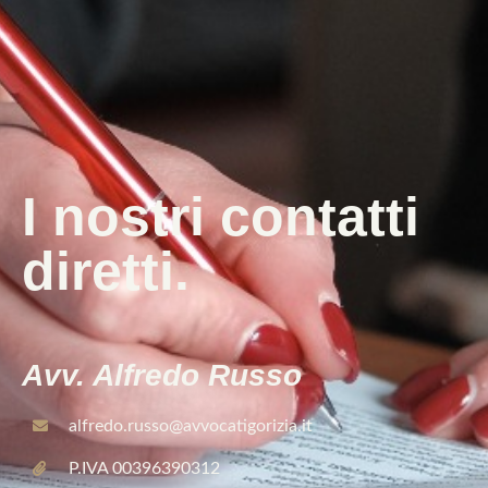
I nostri contatti
diretti.
Avv. Alfredo Russo
alfredo.russo@avvocatigorizia.it
P.IVA 00396390312