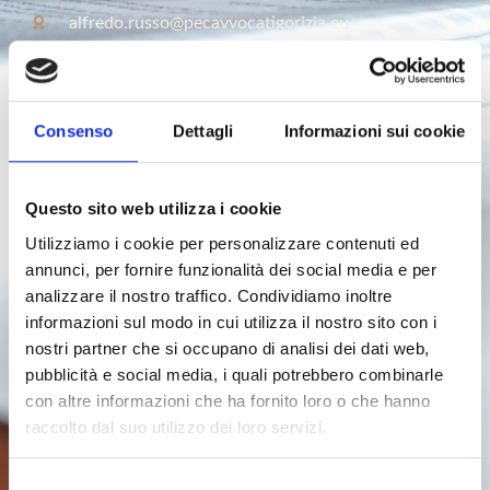
alfredo.russo@pecavvocatigorizia.eu
Avv. Chiara Russo
Consenso
Dettagli
Informazioni sui cookie
chiara.russo@avvocatigorizia.it
P.IVA 01191030319
Questo sito web utilizza i cookie
Utilizziamo i cookie per personalizzare contenuti ed
chiara.russo@pecavvocatigorizia.eu
annunci, per fornire funzionalità dei social media e per
analizzare il nostro traffico. Condividiamo inoltre
informazioni sul modo in cui utilizza il nostro sito con i
Avv. Emanuele Russo
nostri partner che si occupano di analisi dei dati web,
pubblicità e social media, i quali potrebbero combinarle
(+39) 349 419 3584
con altre informazioni che ha fornito loro o che hanno
raccolto dal suo utilizzo dei loro servizi.
emanuele.russo@avvocatigorizia.it
P.IVA 01249580315
Selezione