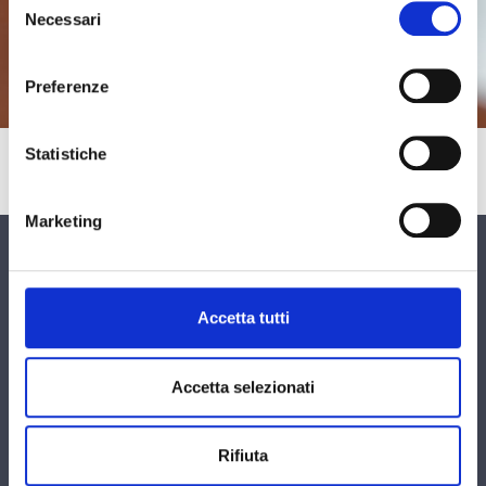
Necessari
del
emanuele.russo@pecavvocatigorizia.eu
consenso
Preferenze
Statistiche
Marketing
Contattaci
Accetta tutti
Compila questo modulo.
Ti risponderemo il prima
possibile.
Accetta selezionati
Rifiuta