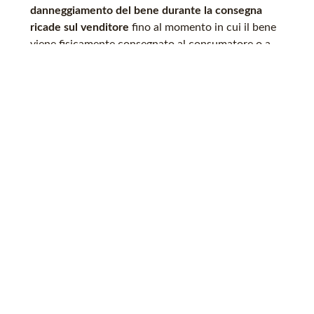
danneggiamento del bene durante la consegna
ricade sul venditore
fino al momento in cui il bene
viene fisicamente consegnato al consumatore o a
un’altra persona designata da quest’ultimo.
Tuttavia, se il trasporto è affidato a un
vettore
scelto dal consumatore e non raccomandato dal
venditore
, il rischio passa al consumatore non
appena il bene viene consegnato al vettore, fatti
salvi i diritti del consumatore nei confronti del
vettore stesso.
Protezioni contro la
frode e le truffe online