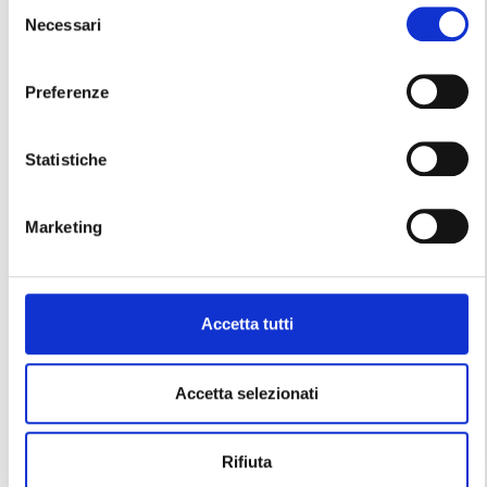
Selezione
di
acquisto e vendita di prodotti e/o servizi
Necessari
del
attraverso internet
, permettendo transazioni
consenso
dirette tra acquirente e venditore senza la necessità
di un incontro fisico.
Preferenze
La
regolamentazione degli acquisti online
è
tutt’altro che semplice, essendo influenzata da una
Statistiche
serie di
leggi sia nazionali che internazionali
.
Questa include normative come il Decreto
Marketing
Legislativo 70/2003, che recepisce la Direttiva
Europea sul commercio elettronico, e il Decreto
Legislativo 206/2005, che stabilisce il Codice del
Consumo, oltre alla Direttiva UE 2161/2019 e altre
Accetta tutti
importanti disposizioni del Codice Civile.
Inoltre,
le normative specifiche da applicare
Accetta selezionati
possono variare
in base ai soggetti coinvolti nella
transazione, introducendo ulteriori livelli di
regolamentazione a seconda delle circostanze.
Rifiuta