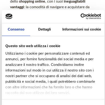
dello
shopping online
, con i suoi
ineguagliabili
vantaggi
: la comodità di navigare e acquistare da
casa, una varietà infinita di opzioni a portata di clic
e prezzi competitivi che spesso non si trovano nei
negozi fisici.
Consenso
Dettagli
Informazioni sui cookie
Di fronte a questi benefici, è fondamentale non
dimenticare l’importanza di
proteggere i propri dati
personali
. La sicurezza online è essenziale per
Questo sito web utilizza i cookie
godersi appieno le opportunità dell’e-commerce
Utilizziamo i cookie per personalizzare contenuti ed
senza rischi.
annunci, per fornire funzionalità dei social media e per
analizzare il nostro traffico. Condividiamo inoltre
informazioni sul modo in cui utilizza il nostro sito con i
nostri partner che si occupano di analisi dei dati web,
Cos’è il commercio
pubblicità e social media, i quali potrebbero combinarle
con altre informazioni che ha fornito loro o che hanno
elettronico
raccolto dal suo utilizzo dei loro servizi.
Lo shopping online, o
e-commerce
, è il processo