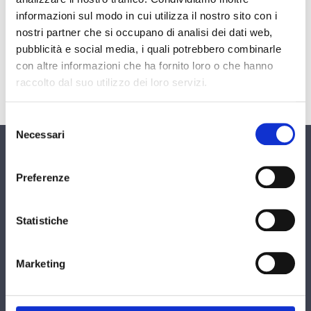
informazioni sul modo in cui utilizza il nostro sito con i
nostri partner che si occupano di analisi dei dati web,
pubblicità e social media, i quali potrebbero combinarle
con altre informazioni che ha fornito loro o che hanno
Tutto quello che devi sapere se hai fatto un incidente
raccolto dal suo utilizzo dei loro servizi.
contro un animale selvatico e come ottenere il
risarcimento danni.
Selezione
Necessari
del
consenso
Preferenze
Statistiche
CONTATTACI
Studio Avvocati Russo
Marketing
Corso Italia 51
34170 Gorizia (GO), Italia
Tel. (+39) 0481 532792